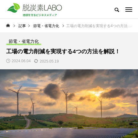
地球を守るビジネスメディア
記事
節電・省電力化
工場の電力削減を実現する4つの方法を解説！
脱炭素LABOとは
太陽光発電
節電・省電力化
脱炭素・再エ
節電・省電力化
新着記事
工場の電力削減を実現する4つの方法を解説！
NEW POST
2024.06.04
2025.05.19
太陽光発電
脱炭素・再エネ
冬場の電気代高騰に備
地球温暖化で私たちの
えて―中小企業が今か
生活はどう変わる？太