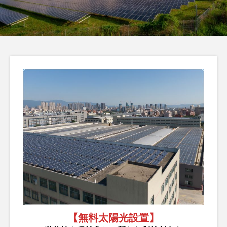
ら検討すべき太陽光発
陽光発電で始める身近
電の導入
な環境対策
脱炭素
脱炭素
編
LABO編
LABO
集部
集部
2025.11.18
2025.11.04
タグリスト
TAG LIST
カーボンニュートラル
企業事例
再生エネルギー
太陽光発電
省エネ
省電力化
経費削減
脱炭素
補助金
電力削減
【無料太陽光設置】