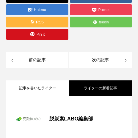
Hatena
Pocket
RSS
feedly
Pin it
前の記事
次の記事
記事を書いたライター
ライターの新着記事
冬場の電気代高騰に備えて―中小企業が
2025.11.18
今から検討すべき太陽光発電の導入
脱炭素LABO編集部
今秋から電気代値上げ！ いち早い太陽光
2025.11.14
発電の導入で電力コスト上昇リスクの回
避を