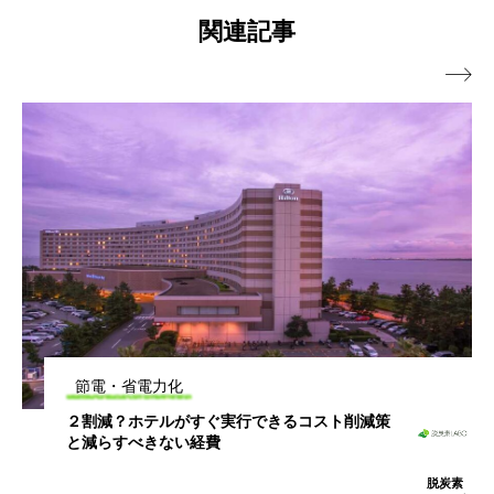
関連記事

節電・省電力化
【電気代高騰対策】電気代の多くが空調電気
代、空調電気代削減システム導入で2025年電気
代高騰対策を【Ai-Glies】
脱炭素