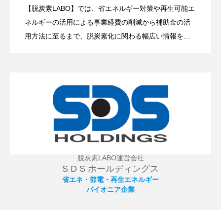
【脱炭素LABO】では、省エネルギー対策や再生可能エ
政府も大規模な予算を投入して後押し！
2025.11.11
ネルギーの活用による事業経費の削減から補助金の活
中小企業が知るべき「ペロブスカイト太
陽電池」の可能性とは？
用方法に至るまで、脱炭素化に関わる幅広い情報を発
信していきます。 カーボンニュートラル活動に向け、
【省電力化】【節電】【省エネルギー化】、CO2を排
出しない【太陽光発電】【風力発電】など再生可能エ
ネルギーの活用拡大に向けて情報提供を致します。経
費削減や節税対策、補助金活用など、事業の発展・成
長を狙った事業の効率化にも役立ちます。
脱炭素LABO運営会社
S D S ホールディングス
省エネ・節電・再生エネルギー
パイオニア企業