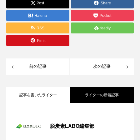
Post
Share
Hatena
Pocket
RSS
feedly
Pin it
前の記事
次の記事
記事を書いたライター
ライターの新着記事
冬場の電気代高騰に備えて―中小企業が
2025.11.18
今から検討すべき太陽光発電の導入
脱炭素LABO編集部
今秋から電気代値上げ！ いち早い太陽光
2025.11.14
発電の導入で電力コスト上昇リスクの回