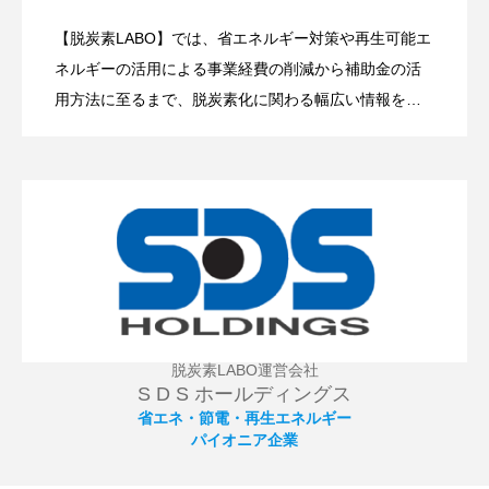
避を
【脱炭素LABO】では、省エネルギー対策や再生可能エ
政府も大規模な予算を投入して後押し！
2025.11.11
ネルギーの活用による事業経費の削減から補助金の活
中小企業が知るべき「ペロブスカイト太
陽電池」の可能性とは？
用方法に至るまで、脱炭素化に関わる幅広い情報を発
信していきます。 カーボンニュートラル活動に向け、
【省電力化】【節電】【省エネルギー化】、CO2を排
出しない【太陽光発電】【風力発電】など再生可能エ
ネルギーの活用拡大に向けて情報提供を致します。経
費削減や節税対策、補助金活用など、事業の発展・成
長を狙った事業の効率化にも役立ちます。
脱炭素LABO運営会社
S D S ホールディングス
省エネ・節電・再生エネルギー
パイオニア企業