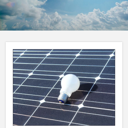
ら検討すべき太陽光発
陽光発電で始める身近
電の導入
な環境対策
脱炭素
脱炭素
編
LABO編
LABO
集部
集部
2025.11.18
2025.11.04
タグリスト
TAG LIST
カーボンニュートラル
企業事例
再生エネルギー
太陽光発電
省エネ
省電力化
経費削減
脱炭素
補助金
電力削減