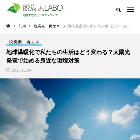
地球を守るビジネスメディア
記事
脱炭素・再エネ
地球温暖化で私たちの生活はどう変わる？太陽光発電で始める身近な環境対策
脱炭素LABOとは
太陽光発電
節電・省電力化
脱炭素・再エ
脱炭素・再エネ
新着記事
地球温暖化で私たちの生活はどう変わる？太陽光
NEW POST
発電で始める身近な環境対策
太陽光発電
脱炭素・再エネ
2025.11.04
冬場の電気代高騰に備
地球温暖化で私たちの
えて―中小企業が今か
生活はどう変わる？太