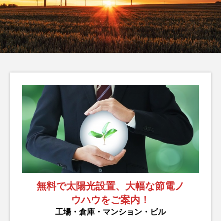
ら検討すべき太陽光発
陽光発電で始める身近
電の導入
な環境対策
脱炭素
脱炭素
編
LABO編
LABO
集部
集部
2025.11.18
2025.11.04
タグリスト
TAG LIST
カーボンニュートラル
企業事例
再生エネルギー
太陽光発電
省エネ
省電力化
経費削減
脱炭素
補助金
電力削減
無料で太陽光設置、大幅な節電ノ
ウハウをご案内！
工場・倉庫・マンション・ビル