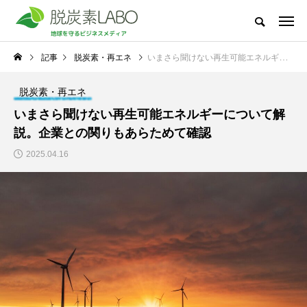
地球を守るビジネスメディア
記事
脱炭素・再エネ
いまさら聞けない再生可能エネルギーについて解説。企業との関りもあらためて確認
脱炭素LABOとは
太陽光発電
節電・省電力化
脱炭素・再エ
脱炭素・再エネ
新着記事
いまさら聞けない再生可能エネルギーについて解
NEW POST
説。企業との関りもあらためて確認
太陽光発電
脱炭素・再エネ
2025.04.16
冬場の電気代高騰に備
地球温暖化で私たちの
えて―中小企業が今か
生活はどう変わる？太