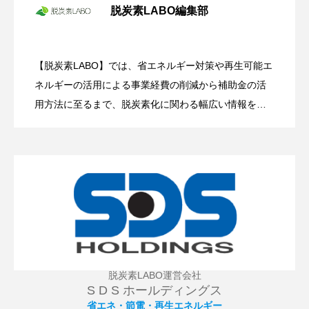
脱炭素LABO編集部
今秋から電気代値上げ！ いち早い太陽光
2025.11.14
発電の導入で電力コスト上昇リスクの回
避を
【脱炭素LABO】では、省エネルギー対策や再生可能エ
政府も大規模な予算を投入して後押し！
2025.11.11
ネルギーの活用による事業経費の削減から補助金の活
中小企業が知るべき「ペロブスカイト太
陽電池」の可能性とは？
用方法に至るまで、脱炭素化に関わる幅広い情報を発
信していきます。 カーボンニュートラル活動に向け、
【省電力化】【節電】【省エネルギー化】、CO2を排
出しない【太陽光発電】【風力発電】など再生可能エ
ネルギーの活用拡大に向けて情報提供を致します。経
費削減や節税対策、補助金活用など、事業の発展・成
長を狙った事業の効率化にも役立ちます。
脱炭素LABO運営会社
S D S ホールディングス
省エネ・節電・再生エネルギー