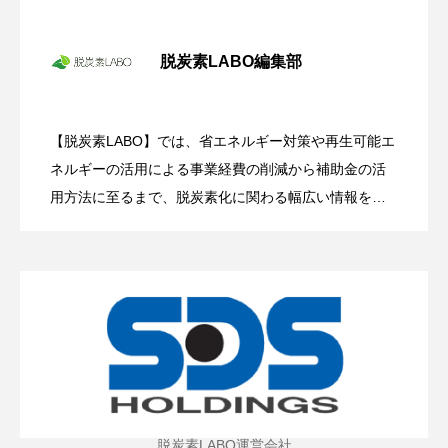
冬場の電気代高騰に備えて―中小企業が
2025.11.18
今から検討すべき太陽光発電の導入
脱炭素LABO編集部
今秋から電気代値上げ！ いち早い太陽光
2025.11.14
発電の導入で電力コスト上昇リスクの回
避を
【脱炭素LABO】では、省エネルギー対策や再生可能エ
政府も大規模な予算を投入して後押し！
2025.11.11
ネルギーの活用による事業経費の削減から補助金の活
中小企業が知るべき「ペロブスカイト太
陽電池」の可能性とは？
用方法に至るまで、脱炭素化に関わる幅広い情報を発
信していきます。 カーボンニュートラル活動に向け、
【省電力化】【節電】【省エネルギー化】、CO2を排
出しない【太陽光発電】【風力発電】など再生可能エ
ネルギーの活用拡大に向けて情報提供を致します。経
費削減や節税対策、補助金活用など、事業の発展・成
長を狙った事業の効率化にも役立ちます。
脱炭素LABO運営会社