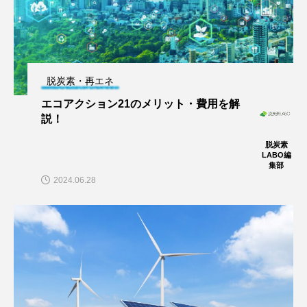
脱炭素・再エネ
エコアクション21のメリット・費用を解
説！
脱炭素
LABO編
集部
2024.06.28