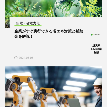
節電・省電力化
企業がすぐ実行できる省エネ対策と補助
金を解説！
脱炭素
LABO編
集部
2024.06.05