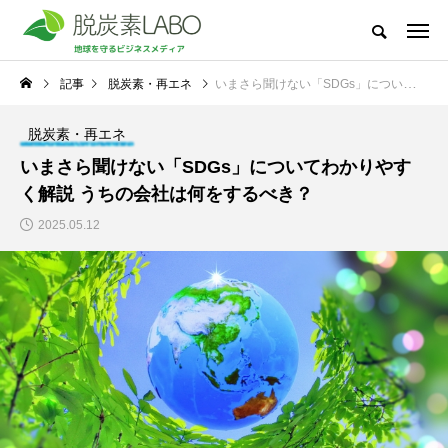
地球を守るビジネスメディア
記事
脱炭素・再エネ
いまさら聞けない「SDGs」についてわかりやすく解説 うちの会社は何をするべき？
脱炭素LABOとは
太陽光発電
節電・省電力化
脱炭素・再エ
脱炭素・再エネ
新着記事
いまさら聞けない「SDGs」についてわかりやす
NEW POST
く解説 うちの会社は何をするべき？
太陽光発電
脱炭素・再エネ
2025.05.12
冬場の電気代高騰に備
地球温暖化で私たちの
えて―中小企業が今か
生活はどう変わる？太