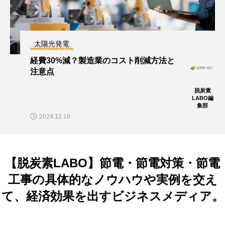
太陽光発電
経費30%減？製造業のコスト削減方法と
注意点
脱炭素
LABO編
集部
2024.12.16
【脱炭素LABO】節電・節電対策・節電
工事の具体的なノウハウや実例を交え
て、経済効果を出すビジネスメディア。