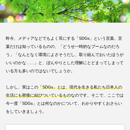
ら検討すべき太陽光発
陽光発電で始める身近
電の導入
な環境対策
脱炭素
脱炭素
編
LABO編
LABO
集部
集部
2025.11.18
2025.11.04
昨今、メディアなどでもよく耳にする「SDGs」という言葉。言
タグリスト
TAG LIST
葉だけは知っているものの、「どうせ一時的なブームなのだろ
う」「なんとなく環境によさそうだし、取り組んでおいたほうが
カーボンニュートラル
企業事例
いいのかな……」と、ぼんやりとした理解にとどまってしまって
いる方も多いのではないでしょうか。
再生エネルギー
太陽光発電
省エネ
しかし、実はこの
「SDGs」とは、現代を生きる私たち日本人の
省電力化
経費削減
脱炭素
補助金
生活にも密接に結びついているもの
なのです。そこで、ここでは
電力削減
今一度「SDGs」とは何なのかについて、わかりやすくおさらい
をしていきましょう。