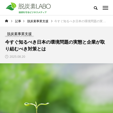
地球を守るビジネスメディア
記事
脱炭素事業支援
今すぐ知るべき日本の環境問題の実態と企業が取り組むべき対策とは
脱炭素LABOとは
太陽光発電
節電・省電力化
脱炭素・再エ
脱炭素事業支援
新着記事
今すぐ知るべき日本の環境問題の実態と企業が取
NEW POST
り組むべき対策とは
太陽光発電
脱炭素・再エネ
2025.08.20
冬場の電気代高騰に備
地球温暖化で私たちの
えて―中小企業が今か
生活はどう変わる？太