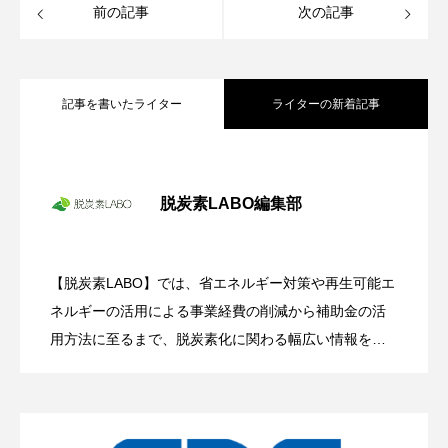
前の記事
次の記事
記事を書いたライター
ライターの新着記事
冬場の電気代高騰に備えて―中小企業が
2025.11.18
今から検討すべき太陽光発電の導入
脱炭素LABO編集部
今秋から電気代値上げ！ いち早い太陽光
2025.11.14
発電の導入で電力コスト上昇リスクの回
避を
【脱炭素LABO】では、省エネルギー対策や再生可能エ
政府も大規模な予算を投入して後押し！
2025.11.11
ネルギーの活用による事業経費の削減から補助金の活
中小企業が知るべき「ペロブスカイト太
陽電池」の可能性とは？
用方法に至るまで、脱炭素化に関わる幅広い情報を発
信していきます。 カーボンニュートラル活動に向け、
【省電力化】【節電】【省エネルギー化】、CO2を排
出しない【太陽光発電】【風力発電】など再生可能エ