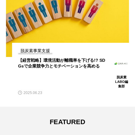
脱炭素事業支援
【経営戦略】環境活動が離職率を下げる!? SD
Gsで企業競争力とモチベーションを高める
脱炭素
LABO編
集部
2025.06.23
FEATURED