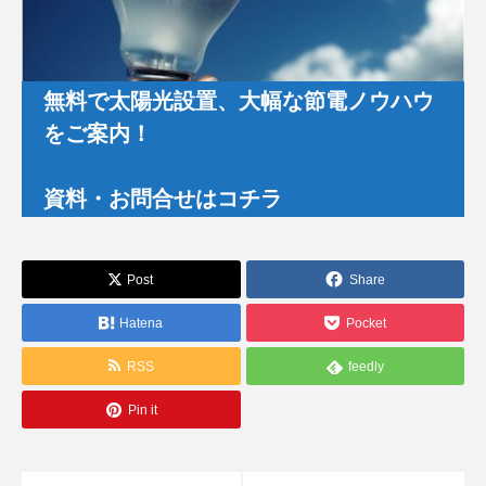
無料で太陽光設置、大幅な節電ノウハウ
をご案内！
資料・お問合せはコチラ
Post
Share
Hatena
Pocket
RSS
feedly
Pin it