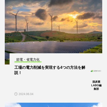
節電・省電力化
工場の電力削減を実現する4つの方法を解
説！
脱炭素
LABO編
集部
2024.06.04