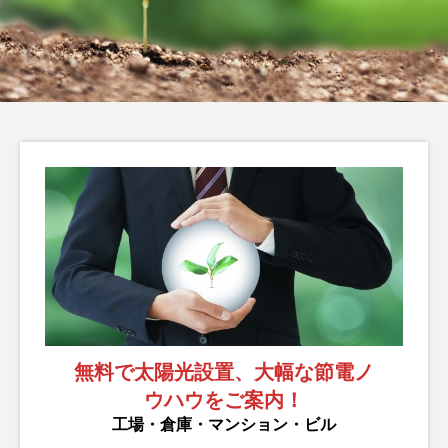
ら検討すべき太陽光発
陽光発電で始める身近
電の導入
な環境対策
脱炭素
脱炭素
編
LABO編
LABO
集部
集部
2025.11.18
2025.11.04
タグリスト
TAG LIST
カーボンニュートラル
企業事例
再生エネルギー
太陽光発電
省エネ
省電力化
経費削減
脱炭素
補助金
電力削減
無料で太陽光設置、大幅な節電ノ
ウハウをご案内！
工場・倉庫・マンション・ビル