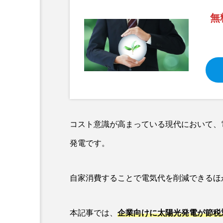
カーボンニュートラル
企
無
脱炭素
補助金
電
コスト意識が高まっている現代において、
発電です。
自家消費することで電気代を削減できるほ
本記事では、
企業向けに太陽光発電が節税