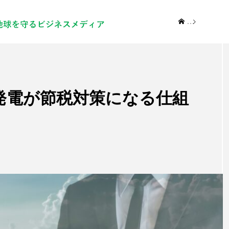
記事
新着記事
NEW POST
発電が節税対策になる仕組
太陽光発電
脱炭