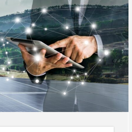
冬場の電気代高騰に備
地球温
えて―中小企業が今か
生活は
ら検討すべき太陽光発
陽光発
脱炭素
脱炭素
電の導入
な環境
LABO編集
LABO編集
部
部
2025.11.18
2025
タグリスト
TAG LIST