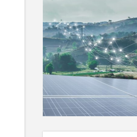
AIが変える省エネの未
来 – 人工知能で実現す
る次世代エネルギー管
理術
2025.09.01