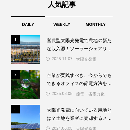
人気記事
暖化で私たちの
DAILY
WEEKLY
MONTHLY
どう変わる？太
電で始める身近
1
1
脱炭素
営農型太陽光発電で農地の新た
対策
LABO編集
な収入源！ソーラーシェアリン
部
.11.04
グのメリットを解説
2025.11.07
太陽光発電
2
2
企業が実践すべき、今からでも
できるオフィスの節電方法をま
とめて紹介
2025.03.05
節電・省電力化
3
3
太陽光発電に向いている用地と
は？土地を業者に売却するメリ
ットを解説
2024.06.05
太陽光発電