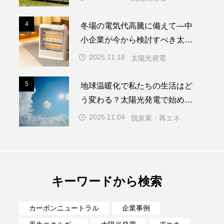
省電力化
経費削減
4
4
冬場の電気代高騰に備えて―中
小企業が今から検討すべき太陽
光発電の導入
2025.11.18
太陽光発電
5
5
地球温暖化で私たちの生活はど
う変わる？太陽光発電で始める
身近な環境対策
2025.11.04
脱炭素・再エネ
キーワードから検索
カーボンニュートラル
企業事例