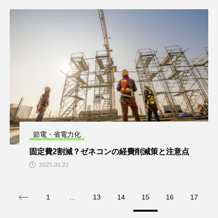
節電・省電力化
固定費2割減？ゼネコンの経費削減策と注意点
2025.01.22
1
…
13
14
15
16
17