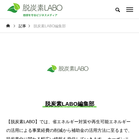
地球を守るビジネスメディア
記事
脱炭素LABO編集部
脱炭素LABOとは
太陽光発電
節電・省電力化
脱炭素・再エ
新着記事
NEW POST
太陽光発電
脱炭素・再エネ
脱炭素LABO編集部
【脱炭素LABO】では、省エネルギー対策や再生可能エネルギー
冬場の電気代高騰に備
地球温暖化で私たちの
の活用による事業経費の削減から補助金の活用方法に至るまで、
えて―中小企業が今か
生活はどう変わる？太