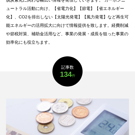
脱炭素化に関わる幅広い情報を発信していきます。 カーボンニ
ら検討すべき太陽光発
陽光発電で始める身近
電の導入
な環境対策
ュートラル活動に向け、【省電力化】【節電】【省エネルギー
素
脱炭素
脱炭
O編
LABO編
LAB
化】、CO2を排出しない【太陽光発電】【風力発電】など再生可
部
集部
集
2025.11.18
2025.11.04
能エネルギーの活用拡大に向けて情報提供を致します。経費削減
や節税対策、補助金活用など、事業の発展・成長を狙った事業の
タグリスト
効率化にも役立ちます。
TAG LIST
カーボンニュートラル
企業事例
記事数
134
件
再生エネルギー
太陽光発電
省エネ
省電力化
経費削減
脱炭素
補助金
電力削減