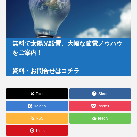
無料で太陽光設置、大幅な節電ノウハウ
をご案内！
資料・お問合せはコチラ
Post
Share
Hatena
Pocket
RSS
feedly
Pin it