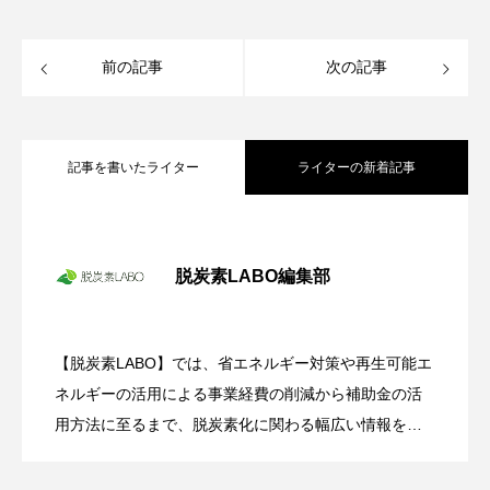
前の記事
次の記事
記事を書いたライター
ライターの新着記事
冬場の電気代高騰に備えて―中小企業が
2025.11.18
今から検討すべき太陽光発電の導入
脱炭素LABO編集部
今秋から電気代値上げ！ いち早い太陽光
2025.11.14
発電の導入で電力コスト上昇リスクの回
避を
【脱炭素LABO】では、省エネルギー対策や再生可能エ
政府も大規模な予算を投入して後押し！
2025.11.11
ネルギーの活用による事業経費の削減から補助金の活
中小企業が知るべき「ペロブスカイト太
陽電池」の可能性とは？
用方法に至るまで、脱炭素化に関わる幅広い情報を発
信していきます。 カーボンニュートラル活動に向け、
【省電力化】【節電】【省エネルギー化】、CO2を排