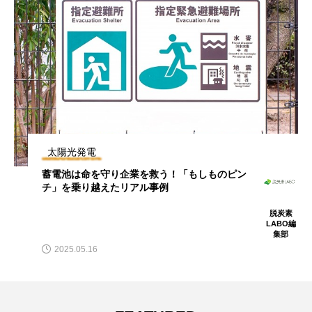
太陽光発電
蓄電池は命を守り企業を救う！「もしものピン
チ」を乗り越えたリアル事例
脱炭素
LABO編
集部
2025.05.16