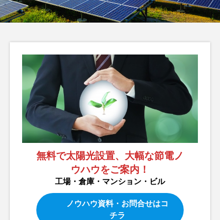
ら検討すべき太陽光発
陽光発電で始める身近
電の導入
な環境対策
脱炭素
脱炭素
編
LABO編
LABO
集部
集部
2025.11.18
2025.11.04
タグリスト
TAG LIST
カーボンニュートラル
企業事例
再生エネルギー
太陽光発電
省エネ
省電力化
経費削減
脱炭素
補助金
無料で太陽光設置、大幅な節電ノ
ウハウをご案内！
電力削減
工場・倉庫・マンション・ビル
ノウハウ資料・お問合せはコ
チラ