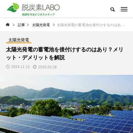
地球を守るビジネスメディア
記事
太陽光発電
太陽光発電の蓄電池を後付けするのはあり？メリット・デメリットを解説
脱炭素LABOとは
太陽光発電
節電・省電力化
脱炭素・再エ
太陽光発電
新着記事
太陽光発電の蓄電池を後付けするのはあり？メリ
NEW POST
ット・デメリットを解説
太陽光発電
脱炭素・再エネ
2024.11.13
2025.03.28
冬場の電気代高騰に備
地球温暖化で私たちの
えて―中小企業が今か
生活はどう変わる？太