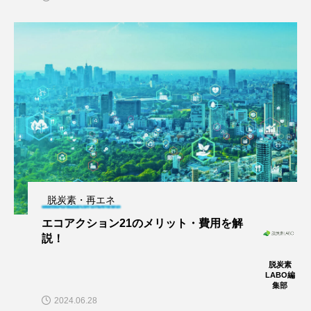
脱炭素・再エネ
エコアクション21のメリット・費用を解
説！
脱炭素
LABO編
集部
2024.06.28