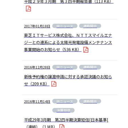
平成２９年３月期 第３四半期報告書
（113 KB）
IRニュース
適時開示
2017年01月18日
東芝ＩＴサービス株式会社、ＮＴＴスマイルエナ
ジーとの連系による太陽光発電設備メンテナンス
事業開始のお知らせ
（536 KB）
IRニュース
適時開示
2016年12月28日
新株予約権の譲渡申請に対する承認決議のお知ら
せ
（209 KB）
IRニュース
適時開示
2016年11月14日
決算短信
平成29年3月期 第2四半期決算短信[日本基準]
（連結）
（1 MB）