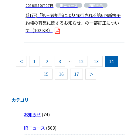
IRニュース
適時開示
2016年10月07日
(訂正)「第三者割当により発行される第6回新株予
約権の募集に関するお知らせ」の一部訂正につい
て
（102 KB）
＜
1
2
3
…
12
13
14
15
16
17
＞
カテゴリ
お知らせ
(74)
IRニュース
(503)