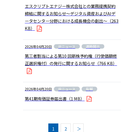
エスクリプトエナジー株式会社との業務提携契約
締結に関するお知らせ〜デジタル資産およびAIデ
ータセンター分野における成長機会の創出〜
（263
KB）
IRニュース
適時開示
2026年04月20日
第三者割当による第10 回新株予約権（行使価額修
正選択権付）の発行に関するお知らせ
（766 KB）
IRニュース
有報
2026年04月20日
第41期有価証券届出書
（1 MB）
1
2
＞