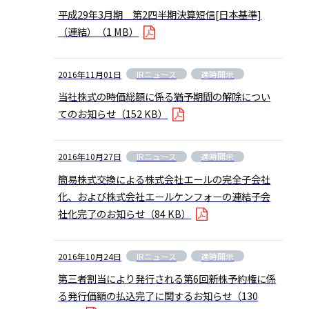
平成29年3月期 第2四半期決算短信[日本基準]
（連結）
（1 MB）
IRニュース
適時開示
2016年11月01日
当社株式の時価総額に係る猶予期間の解除につい
てのお知らせ
（152 KB）
IRニュース
適時開示
2016年10月27日
簡易株式交換による株式会社エールの完全子会社
化、および株式会社エールケンフォーの連結子会
社化完了のお知らせ
（84 KB）
IRニュース
適時開示
2016年10月24日
第三者割当により発行される第6回新株予約権に係
る発行価額の払込完了に関するお知らせ
（130