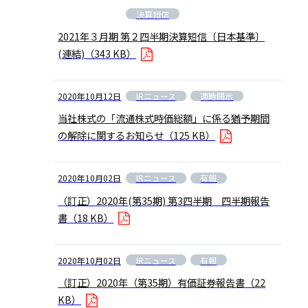
決算短信
2021年３月期 第２四半期決算短信〔日本基準〕
(連結)
（343 KB）
IRニュース
適時開示
2020年10月12日
当社株式の「流通株式時価総額」に係る猶予期間
の解除に関するお知らせ
（125 KB）
IRニュース
有報
2020年10月02日
（訂正）2020年(第35期) 第3四半期 四半期報告
書
（18 KB）
IRニュース
有報
2020年10月02日
（訂正）2020年（第35期）有価証券報告書
（22
KB）